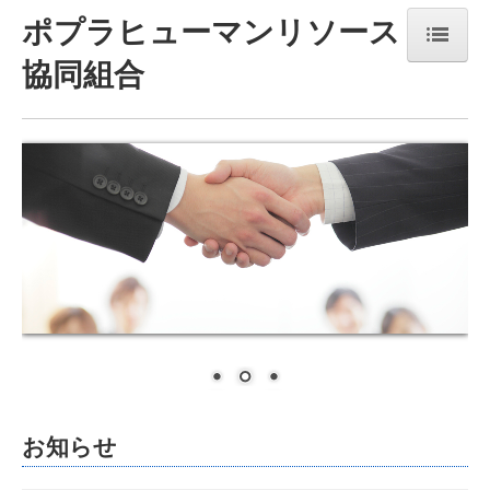
ポプラヒューマンリソース
協同組合
組合案内
技能実習制度について
技能実習生受入れのメリット
お問合せ
お知らせ